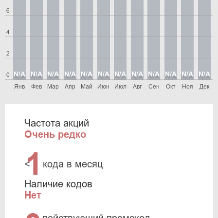
6
4
2
N/A
N/A
N/A
N/A
N/A
N/A
N/A
N/A
N/A
N/A
N/A
N/A
0
Янв
Фев
Мар
Апр
Май
Июн
Июл
Авг
Сен
Окт
Ноя
Дек
Частота акций
Очень редко
1
<
кода в месяц
Наличие кодов
Нет