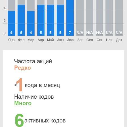
4
2
4
5
4
5
5
5
7
N/A
N/A
N/A
N/A
N/A
0
Янв
Фев
Мар
Апр
Май
Июн
Июл
Авг
Сен
Окт
Ноя
Дек
Частота акций
Редко
1
<
кода в месяц
Наличие кодов
Много
6
активных кодов