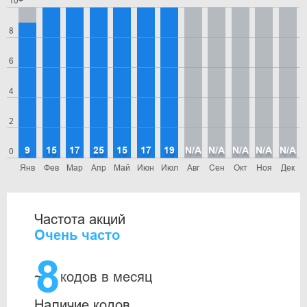
10+
8
6
4
2
9
15
17
25
15
17
19
N/A
N/A
N/A
N/A
N/A
0
Янв
Фев
Мар
Апр
Май
Июн
Июл
Авг
Сен
Окт
Ноя
Дек
Частота акций
Очень часто
8
~
кодов в месяц
Наличие кодов