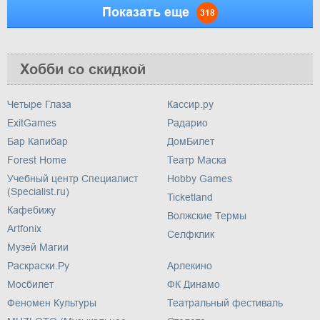
Показать еще
318
Хобби со скидкой
Четыре Глаза
Кассир.ру
ExitGames
Радарио
Бар Капибар
ДомБилет
Forest Home
Театр Маска
Учебный центр Специалист
Hobby Games
(Specialist.ru)
Ticketland
Кафебижу
Волжские Термы
Artfonix
Селфклик
Музей Магии
Раскраски.Ру
Арлекино
Мосбилет
ФК Динамо
Феномен Культуры
Театральный фестиваль