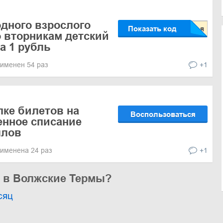
одного взрослого
Показать код
 вторникам детский
а 1 рубль
именен 54 раз
+1
пке билетов на
Воспользоваться
енное списание
ллов
именена 24 раз
+1
ь в Волжские Термы?
сяц