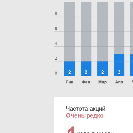
8
6
4
2
2
2
2
3
0
Янв
Фев
Мар
Апр
Частота акций
Очень редко