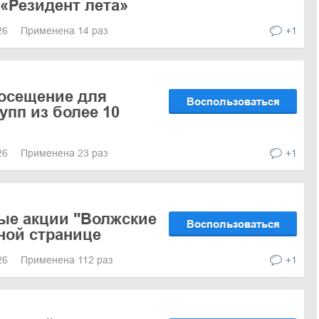
«Резидент лета»
026
Применена 14 раз
+1
осещение для
Воспользоваться
упп из более 10
026
Применена 23 раз
+1
ые акции "Волжские
Воспользоваться
ной странице
026
Применена 112 раз
+1