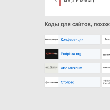
1
<
кода в месяц
Коды для сайтов, похо
Конференции
Podpiska.org
Arte Musicum
Столото