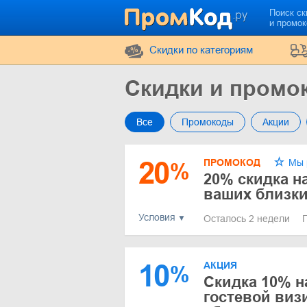
Поиск ск
и промо
Cкидки по категориям
Скидки и промо
Все
Промокоды
Акции
20
ПРОМОКОД
Мы 
%
20% скидка на
ваших близки
Условия
Осталось 2 недели
10
АКЦИЯ
%
Скидка 10% н
гостевой виз