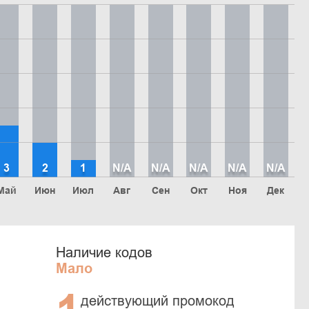
3
2
1
N/A
N/A
N/A
N/A
N/A
Май
Июн
Июл
Авг
Сен
Окт
Ноя
Дек
Наличие кодов
Мало
действующий промокод