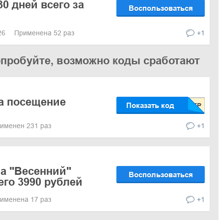
0 дней всего за
Воспользоваться
026
Применена 52 раз
+1
опробуйте, возможно коды сработают
а посещение
Показать код
именен 231 раз
+1
а "Весенний"
Воспользоваться
его 3990 рублей
именена 17 раз
+1