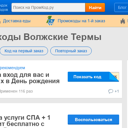
идок
Найти
Блог
кодов
Доставка еды
Промокоды на 1-й заказ
коды Волжские Термы
Код на первый заказ
Повторный заказ
рекомендуем
 вход для вас и
Показать код
х в День рождения
Применен 116 раз
+1
а услуги СПА + 1
Воспользоваться
ит бесплатно с