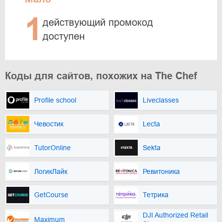
1
действующий промокод
доступен
Коды для сайтов, похожих на The Chef
Profile school
Liveclasses
Чевостик
Lecta
TutorOnline
Sekta
ЛогикЛайк
Ревитоника
GetCourse
Тетрика
DJI Authorized Retail
Maximum