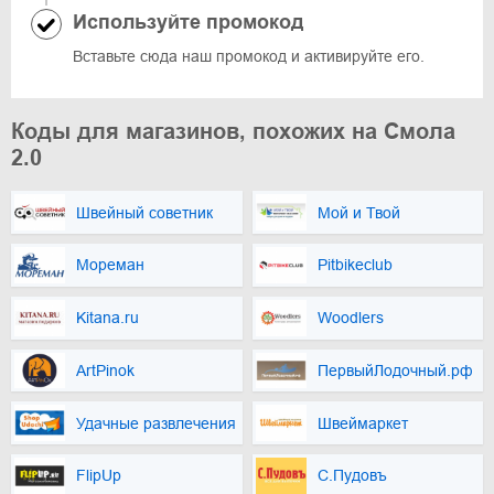
Используйте промокод
Вставьте сюда наш промокод и активируйте его.
Коды для магазинов, похожих на Смола
2.0
Швейный советник
Мой и Твой
Мореман
Pitbikeclub
Kitana.ru
Woodlers
ArtPinok
ПервыйЛодочный.рф
Удачные развлечения
Швеймаркет
FlipUp
С.Пудовъ