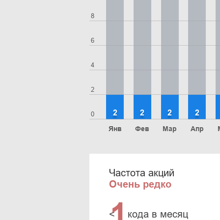
8
6
4
2
2
2
2
2
0
Янв
Фев
Мар
Апр
Частота акций
Очень редко
1
<
кода в месяц