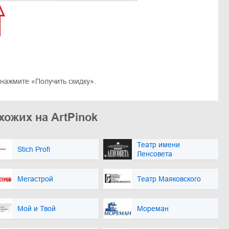
нажмите «Получить скидку».
хожих на ArtPinok
Театр имени
Stich Profi
Ленсовета
Мегастрой
Театр Маяковского
Мой и Твой
Мореман