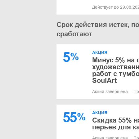
Действует до 29.08.2
Срок действия истек, п
сработают
5
АКЦИЯ
%
Минус 5% на 
художествен
работ с тумб
SoulArt
Акция завершена
Пр
55
АКЦИЯ
%
Скидка 55% н
перьев для к
Акция завершена
Пр