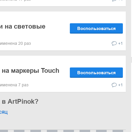
и на световые
Воспользоваться
именена 20 раз
+1
 на маркеры Touch
Воспользоваться
именена 7 раз
+1
 в ArtPinok?
сяц