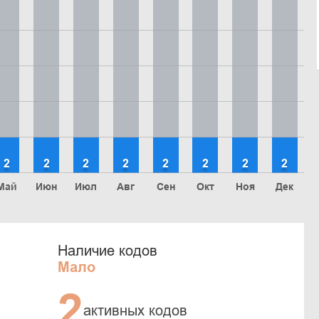
2
2
2
2
2
2
2
2
Май
Июн
Июл
Авг
Сен
Окт
Ноя
Дек
Наличие кодов
Мало
2
активных кодов