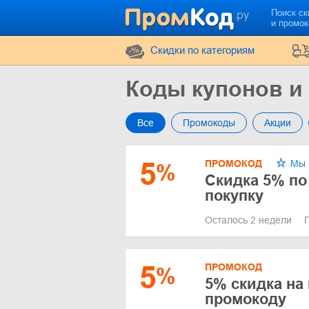
Поиск ск
и промо
Cкидки по категориям
Коды купонов и 
Все
Промокоды
Акции
5
ПРОМОКОД
Мы 
%
Скидка 5% по
покупку
Осталось 2 недели
5
ПРОМОКОД
%
5% скидка на 
промокоду