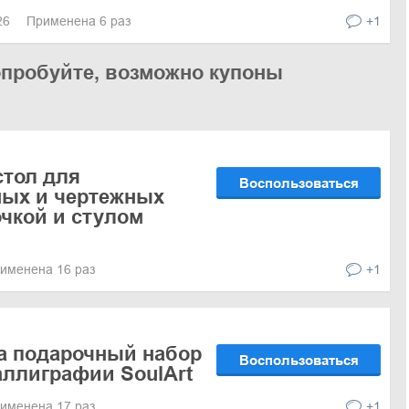
026
Применена 6 раз
+1
опробуйте, возможно купоны
стол для
Воспользоваться
ных и чертежных
очкой и стулом
именена 16 раз
+1
а подарочный набор
Воспользоваться
аллиграфии SoulArt
именена 17 раз
+1