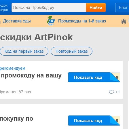
идок
Найти
Блог
кодов
Доставка еды
Промокоды на 1-й заказ
скидки ArtPinok
Код на первый заказ
Повторный заказ
рекомендуем
 промокоду на вашу
Показать код
Применен 87 раз
+1
покупку по
Показать код