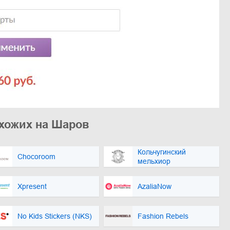
охожих на Шаров
Кольчугинский
Chocoroom
мельхиор
Xpresent
AzaliaNow
No Kids Stickers (NKS)
Fashion Rebels