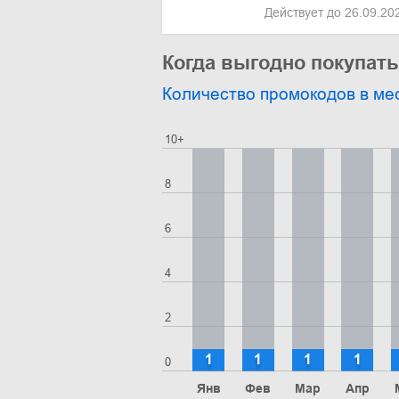
Действует до 26.09.2
Когда выгодно покупат
Количество промокодов в ме
10+
8
6
4
2
1
1
1
1
0
Янв
Фев
Мар
Апр