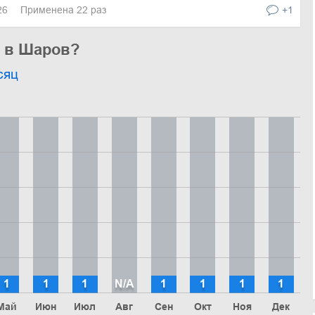
026
Применена 22 раз
+1
ь в Шаров?
сяц
1
1
1
N/A
1
1
1
1
Май
Июн
Июл
Авг
Сен
Окт
Ноя
Дек