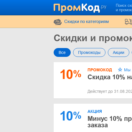
Поиск ск
и промо
Cкидки по категориям
Скидки и пром
Все
Промокоды
Акции
10
ПРОМОКОД
Мы 
%
Скидка 10% н
Действует до 31.08.2
10
АКЦИЯ
%
Минус 10% п
заказа