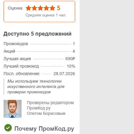
5
Оценка
Средняя оценка
1
чел.
Доступно 5 предложений
Промокодов
1
Акций
4
Лучшая акция
690₽
Лучший промокод
10%
Посл. обновление
28.07.2026
Мы используем технологии
искуственного интелекта для
проверки промокодов
Проверены редактором
ПромКод.ру
Олегом Борисовым
Почему ПромКод.ру