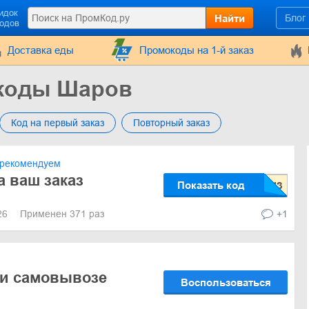
идок
Найти
Блог
кодов
Доставка еды
Промокоды на 1-й заказ
окоды Шаров
Код на первый заказ
Повторный заказ
рекомендуем
а ваш заказ
Показать код
026
Применен 371 раз
+1
ри самовывозе
Воспользоваться