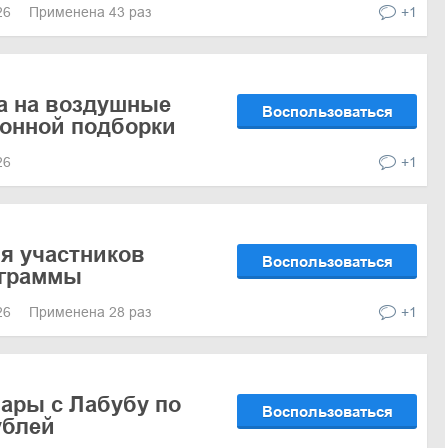
026
Применена 43 раз
+1
а на воздушные
Воспользоваться
онной подборки
026
+1
я участников
Воспользоваться
ограммы
026
Применена 28 раз
+1
ары с Лабубу по
Воспользоваться
ублей