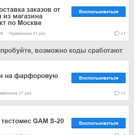
оставка заказов от
Воспользоваться
й из магазина
кт по Москве
026
Применена 31 раз
+1
опробуйте, возможно коды сработают
ки на фарфоровую
Воспользоваться
именена 27 раз
+1
 тестомес GAM S-20
Воспользоваться