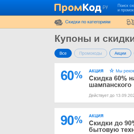
Поиск ск
и промо
Cкидки по категориям
Купоны и скидки
Все
Промокоды
Акции
60
АКЦИЯ
Мы реко
%
Скидка 60% 
шампанского
Действует до 13.09.2
90
АКЦИЯ
%
Скидки до 90
бытовую техн