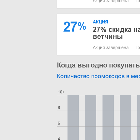
Акция завершена
Пр
27
АКЦИЯ
%
27% скидка н
ветчины
Акция завершена
Пр
Когда выгодно покупать
Количество промокодов в ме
10+
8
6
4