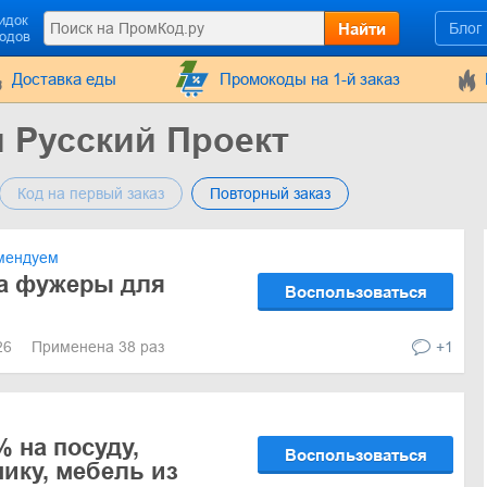
идок
Найти
Блог
кодов
Доставка еды
Промокоды на 1-й заказ
 Русский Проект
Код на первый заказ
Повторный заказ
мендуем
на фужеры для
Воспользоваться
026
Применена 38 раз
+1
% на посуду,
Воспользоваться
ику, мебель из