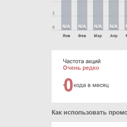
2
N/A
N/A
N/A
N/A
0
Янв
Фев
Мар
Апр
Частота акций
Очень редко
0
<
кода в месяц
Как использовать промо