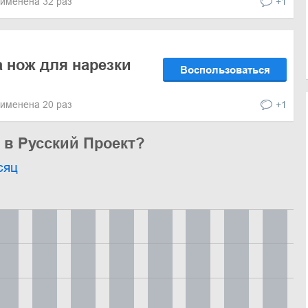
именена 32 раз
+1
а нож для нарезки
Воспользоваться
именена 20 раз
+1
 в Русский Проект?
сяц