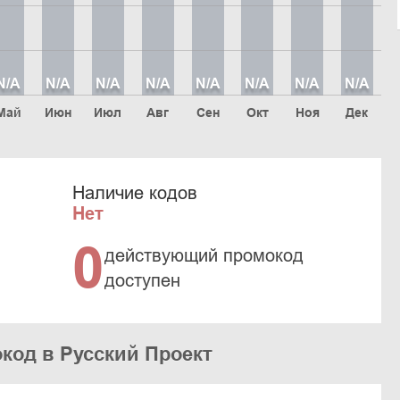
N/A
N/A
N/A
N/A
N/A
N/A
N/A
N/A
Май
Июн
Июл
Авг
Сен
Окт
Ноя
Дек
Наличие кодов
Нет
0
действующий промокод
доступен
код в Русский Проект