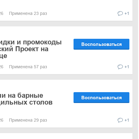
026
Применена 23 раз
+1
кидки и промокоды
Воспользоваться
ский Проект на
це
026
Применена 57 раз
+1
ии на барные
Воспользоваться
дильных столов
026
Применена 29 раз
+1