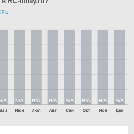
в RC-today.ru?
сяц
N/A
N/A
N/A
N/A
N/A
N/A
N/A
N/A
Май
Июн
Июл
Авг
Сен
Окт
Ноя
Дек