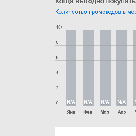
Когда выгодно покупать 
Количество промокодов в ме
10+
8
6
4
2
N/A
N/A
N/A
N/A
0
Янв
Фев
Мар
Апр