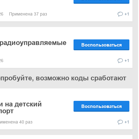
026
Применена 37 раз
+1
а радиоуправляемые
Воспользоваться
026
+1
опробуйте, возможно коды сработают
и на детский
Воспользоваться
порт
именена 40 раз
+1