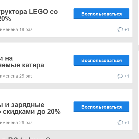
руктора LEGO со
Воспользоваться
20%
именена 18 раз
+1
и на
Воспользоваться
яемые катера
именена 25 раз
+1
ы и зарядные
Воспользоваться
о скидками до 20%
именена 26 раз
+1