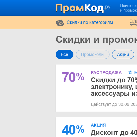
Поиск ск
и промо
Cкидки по категориям
Скидки и промок
Все
Промокоды
Акции
70
РАСПРОДАЖА
М
%
Скидки до 70
электронику,
аксессуары и
Действует до 30.09.2
40
АКЦИЯ
%
Дисконт до 4