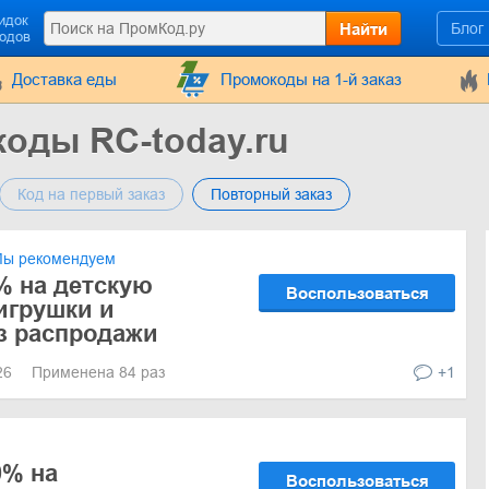
идок
Найти
Блог
кодов
Доставка еды
Промокоды на 1-й заказ
оды RC-today.ru
Код на первый заказ
Повторный заказ
ы рекомендуем
% на детскую
Воспользоваться
 игрушки и
з распродажи
026
Применена 84 раз
+1
0% на
Воспользоваться