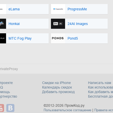
eLama
ProgressMe
Honkai
24AI Images
МТС Fog Play
Pond5
rivateProxy
проекте
Скидки на iPhone
Написать нам
AQ
Календарь скидок
Как использова
омощь
Добавить промокод
Как добавить 
ртнерство
Бесплатная до
©2012-2026 ПромКод.ру
|
Пользовательское соглашение
Правила ис