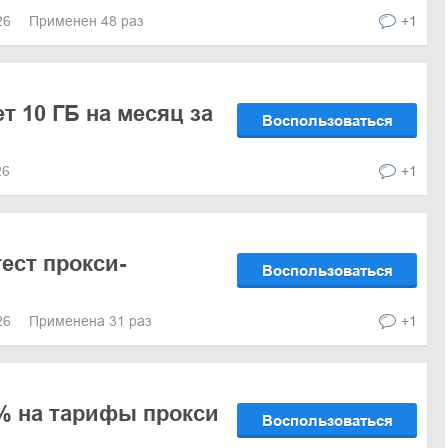
026
Применен 48 раз
+1
т 10 ГБ на месяц за
Воспользоваться
26
+1
ест прокси-
Воспользоваться
026
Применена 31 раз
+1
% на тарифы прокси
Воспользоваться