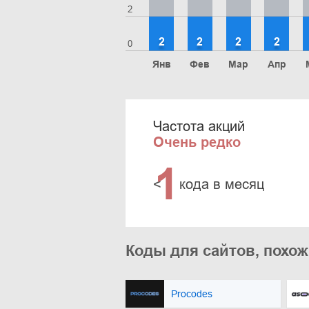
2
2
2
2
2
0
Янв
Фев
Мар
Апр
Частота акций
Очень редко
1
<
кода в месяц
Коды для сайтов, похожи
Procodes