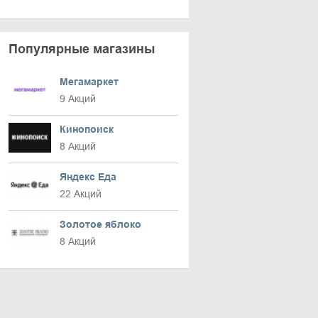
Популярные магазины
Мегамаркет
9 Акций
Кинопоиск
8 Акций
Яндекс Еда
22 Акций
Золотое яблоко
8 Акций