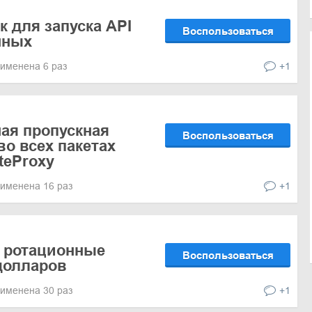
к для запуска API
Воспользоваться
нных
именена 6 раз
+1
ая пропускная
Воспользоваться
во всех пакетах
teProxy
именена 16 раз
+1
 ротационные
Воспользоваться
 долларов
именена 30 раз
+1