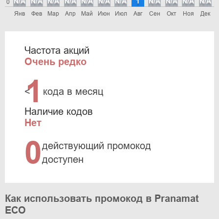
N/A
N/A
N/A
N/A
N/A
N/A
N/A
1
N/A
N/A
N/A
N/A
0
Янв
Фев
Мар
Апр
Май
Июн
Июл
Авг
Сен
Окт
Ноя
Дек
Частота акций
Очень редко
1
<
кода в месяц
Наличие кодов
Нет
0
действующий промокод
доступен
Как использовать промокод в Pranamat
ECO