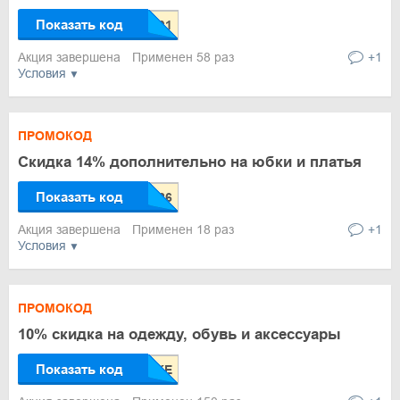
Показать код
Акция завершена
Применен 58 раз
+1
Условия
ПРОМОКОД
Скидка 14% дополнительно на юбки и платья
Показать код
Акция завершена
Применен 18 раз
+1
Условия
ПРОМОКОД
10% скидка на одежду, обувь и аксессуары
Показать код