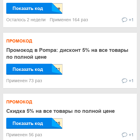
Показать код
Осталось 2 недели
Применен 164 раз
+1
ПРОМОКОД
Промокод в Pompa: дисконт 5% на все товары
по полной цене
Показать код
Применен 73 раз
+1
ПРОМОКОД
Скидка 5% на все товары по полной цене
Показать код
Применен 56 раз
+1