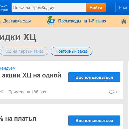
идок
Найти
Блог
кодов
Доставка еды
Промокоды на 1-й заказ
идки ХЦ
Код на первый заказ
Повторный заказ
мендуем
 акции ХЦ на одной
Воспользоваться
026
Применена 185 раз
+1
% на платья
Воспользоваться