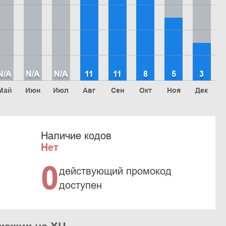
N/A
N/A
N/A
11
11
8
5
3
Май
Июн
Июл
Авг
Сен
Окт
Ноя
Дек
Наличие кодов
Нет
0
действующий промокод
доступен