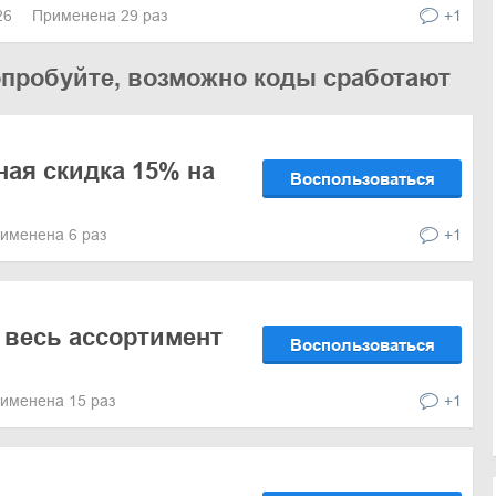
026
Применена 29 раз
+1
опробуйте, возможно коды сработают
ая скидка 15% на
Воспользоваться
именена 6 раз
+1
 весь ассортимент
Воспользоваться
именена 15 раз
+1