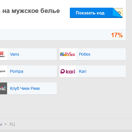
 на мужское белье
Показать код
17%
Vans
Робек
Pompa
Kari
Клуб Чики Рики
ы
ХЦ