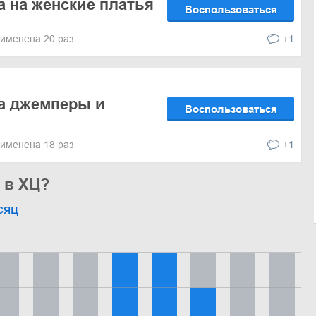
а на женские платья
Воспользоваться
именена 20 раз
+1
а джемперы и
Воспользоваться
именена 18 раз
+1
 в ХЦ?
сяц