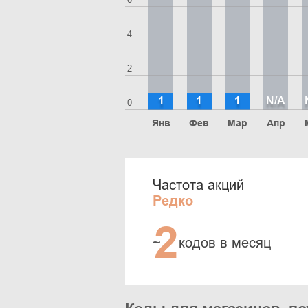
4
2
1
1
1
N/A
0
Янв
Фев
Мар
Апр
Частота акций
Редко
2
~
кодов в месяц