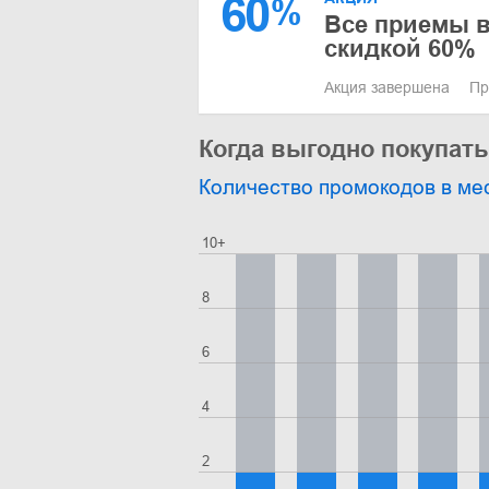
60
%
Все приемы в
скидкой 60%
Акция завершена
Пр
Когда выгодно покупат
Количество промокодов в ме
10+
8
6
4
2