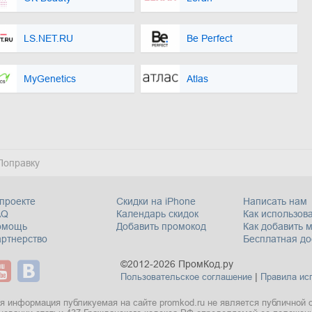
LS.NET.RU
Be Perfect
MyGenetics
Atlas
Поправку
проекте
Скидки на iPhone
Написать нам
AQ
Календарь скидок
Как использова
омощь
Добавить промокод
Как добавить 
ртнерство
Бесплатная до
©2012-2026 ПромКод.ру
|
Пользовательское соглашение
Правила ис
я информация публикуемая на сайте promkod.ru не является публичной 