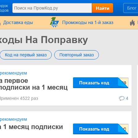
идок
Найти
Блог
кодов
Доставка еды
Промокоды на 1-й заказ
коды На Поправку
Код на первый заказ
Повторный заказ
рекомендуем
а первое
Показать код
одписки на 1 месяц
Применен 4522 раз
4
рекомендуем
а 1 месяц подписки
Показать код