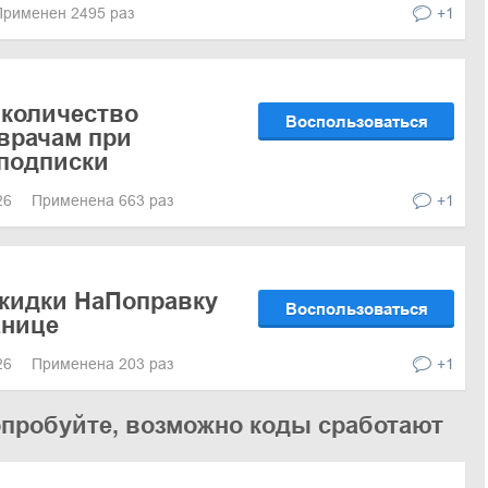
Применен 2495 раз
+1
 количество
Воспользоваться
врачам при
подписки
026
Применена 663 раз
+1
скидки НаПоправку
Воспользоваться
анице
026
Применена 203 раз
+1
опробуйте, возможно коды сработают