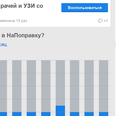
рачей и УЗИ со
Воспользоваться
именена 15 раз
+1
ь в НаПоправку?
сяц