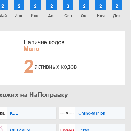
2
2
2
2
3
2
2
2
Май
Июн
Июл
Авг
Сен
Окт
Ноя
Дек
Наличие кодов
Мало
2
активных кодов
охожих на НаПоправку
KDL
Online-fashion
OK Beauty
Leran