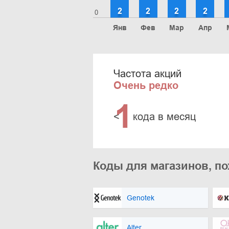
2
2
2
2
0
Янв
Фев
Мар
Апр
Частота акций
Очень редко
1
<
кода в месяц
Коды для магазинов, п
Genotek
Alter