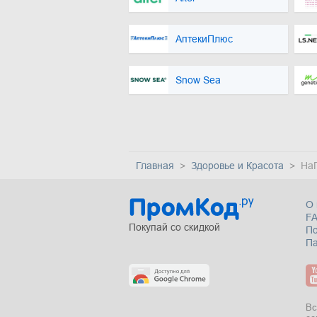
АптекиПлюс
Snow Sea
Главная
Здоровье и Красота
На
О 
F
Покупай со скидкой
П
Па
Вс