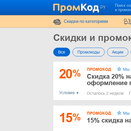
Поиск ск
и промо
Cкидки по категориям
Скидки и промо
Все
Промокоды
Акции
20
ПРОМОКОД
Мы 
%
Скидка 20% н
оформление п
Условия
Осталось 2 недели
15
ПРОМОКОД
Мы 
%
15% скидка н