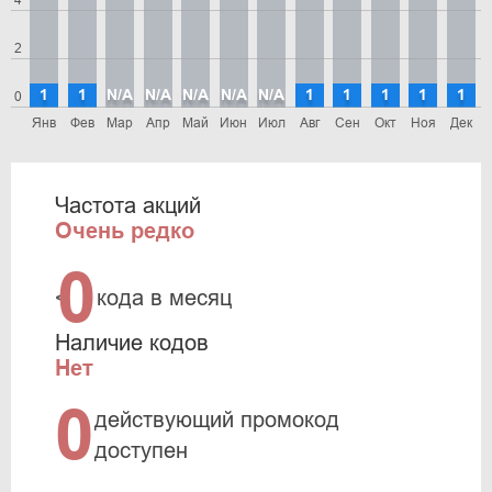
4
2
1
1
N/A
N/A
N/A
N/A
N/A
1
1
1
1
1
0
Янв
Фев
Мар
Апр
Май
Июн
Июл
Авг
Сен
Окт
Ноя
Дек
Частота акций
Очень редко
0
<
кода в месяц
Наличие кодов
Нет
0
действующий промокод
доступен