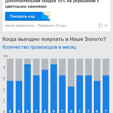
Дополнительная скидка 10% на украшения с
цветными камнями
Показать код
Акция завершена
Применен 25 раз
+1
Когда выгодно покупать в Наше Золото?
Количество промокодов в месяц
10+
8
6
4
2
6
6
9
7
8
9
7
5
7
7
6
7
0