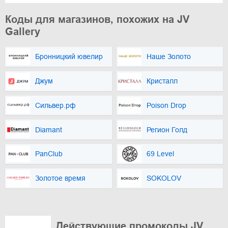
Коды для магазинов, похожих на JV
Gallery
Бронницкий ювелир
Наше Золото
Джум
Кристалл
Сильвер.рф
Poison Drop
Diamant
Регион Голд
PanClub
69 Level
Золотое время
SOKOLOV
Действующие промокоды JV