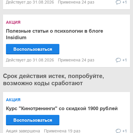
Действует до 31.08.2026
Применена 24 раз
+1
АКЦИЯ
Полезные статьи о психологии в блоге
Insidium
Воспользоваться
Действует до 31.08.2026
Применена 24 раз
+1
Срок действия истек, попробуйте,
возможно коды сработают
АКЦИЯ
Курс "Кинотренинги" со скидкой 1900 рублей
Воспользоваться
Акция завершена
Применена 19 раз
+1