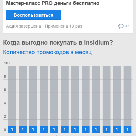
Мастер-класс PRO деньги бесплатно
Воспользоваться
Акция завершена
Применена 19 раз
+1
Когда выгодно покупать в Insidium?
Количество промокодов в месяц
10+
8
6
4
2
1
1
1
1
1
1
1
1
1
1
1
1
0