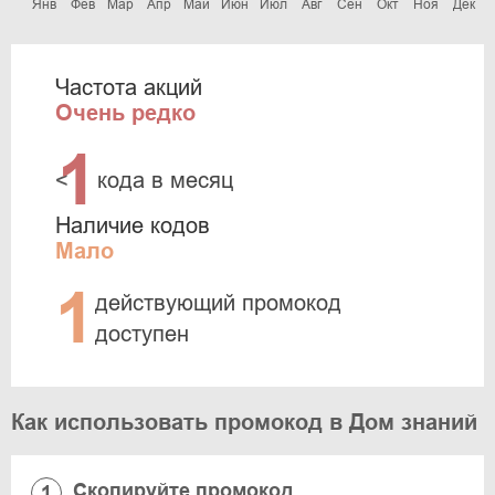
Янв
Фев
Мар
Апр
Май
Июн
Июл
Авг
Сен
Окт
Ноя
Дек
Частота акций
Очень редко
1
<
кода в месяц
Наличие кодов
Мало
1
действующий промокод
доступен
Как использовать промокод в Дом знаний
Скопируйте промокод