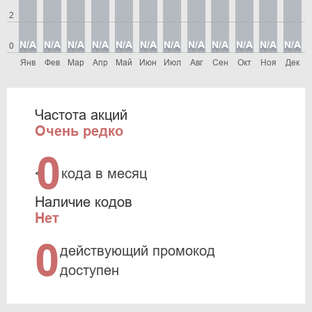
2
N/A
N/A
N/A
N/A
N/A
N/A
N/A
N/A
N/A
N/A
N/A
N/A
0
Янв
Фев
Мар
Апр
Май
Июн
Июл
Авг
Сен
Окт
Ноя
Дек
Частота акций
Очень редко
0
<
кода в месяц
Наличие кодов
Нет
0
действующий промокод
доступен