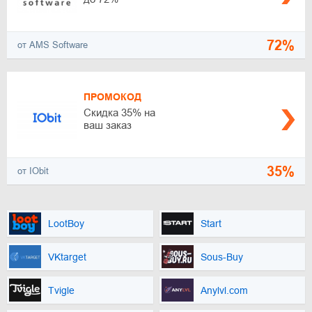
72%
от AMS Software
ПРОМОКОД
Скидка 35% на
ваш заказ
35%
от IObit
LootBoy
Start
VKtarget
Sous-Buy
Tvigle
Anylvl.com