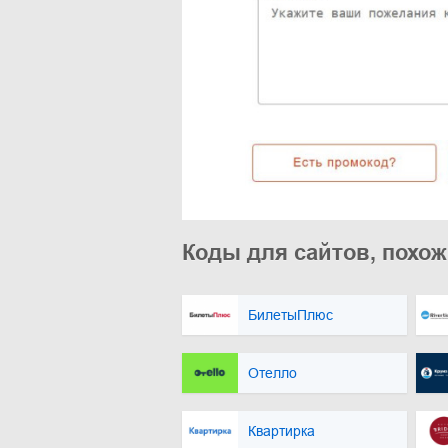
Коды для сайтов, похож
БилетыПлюс
Отелло
Квартирка