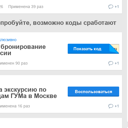
026
Применена 39 раз
+1
опробуйте, возможно коды сработают
клюзивно
 бронирование
Показать код
рсии
именен 90 раз
+1
а экскурсию по
Воспользоваться
ам ГУМа в Москве
именена 16 раз
+1