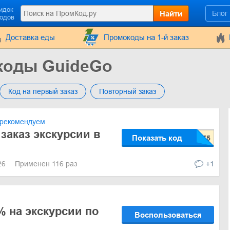
идок
Найти
Блог
кодов
Доставка еды
Промокоды на 1-й заказ
коды GuideGo
Код на первый заказ
Повторный заказ
рекомендуем
заказ экскурсии в
Показать код
026
Применен 116 раз
+1
% на экскурсии по
Воспользоваться