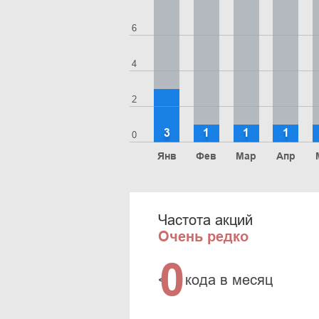
6
4
2
3
1
1
1
0
Янв
Фев
Мар
Апр
Частота акций
Очень редко
0
<
кода в месяц