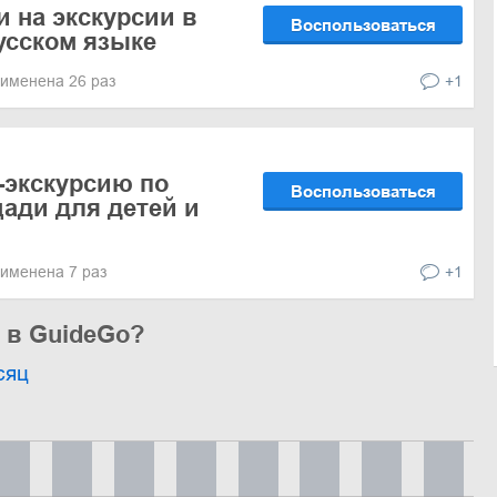
и на экскурсии в
Воспользоваться
усском языке
именена 26 раз
+1
т-экскурсию по
Воспользоваться
ади для детей и
именена 7 раз
+1
 в GuideGo?
сяц