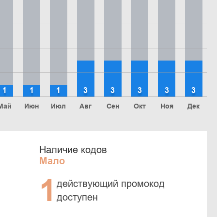
1
1
1
3
3
3
3
3
Май
Июн
Июл
Авг
Сен
Окт
Ноя
Дек
Наличие кодов
Мало
1
действующий промокод
доступен