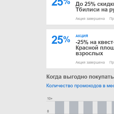
25
%
До 25% скидк
Тбилиси на р
Акция завершена
Пр
25
АКЦИЯ
%
-25% на квес
Красной площ
взрослых
Акция завершена
Пр
Когда выгодно покупать
Количество промокодов в ме
10+
8