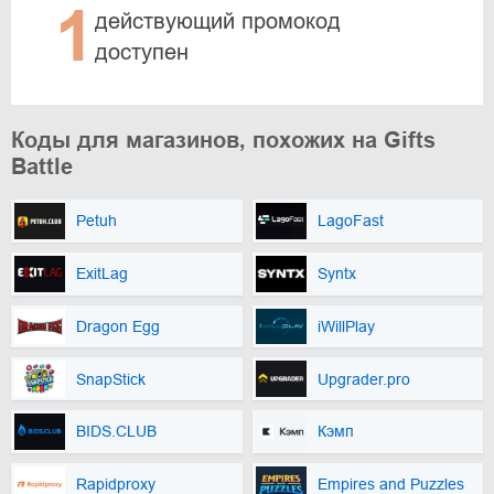
1
действующий промокод
доступен
Коды для магазинов, похожих на Gifts
Battle
Petuh
LagoFast
ExitLag
Syntx
Dragon Egg
iWillPlay
SnapStick
Upgrader.pro
BIDS.CLUB
Кэмп
Rapidproxy
Empires and Puzzles