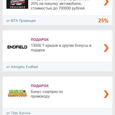
25% на покупку автомобиля,
стоимостью до 700000 рублей
25%
от МТА Провинция
ПОДАРОК
13000 Т-кредов и другие бонусы в
подарок
от Arknights Endfield
ПОДАРОК
Бонус-сюрприз по
промокоду
от Tiles Survive