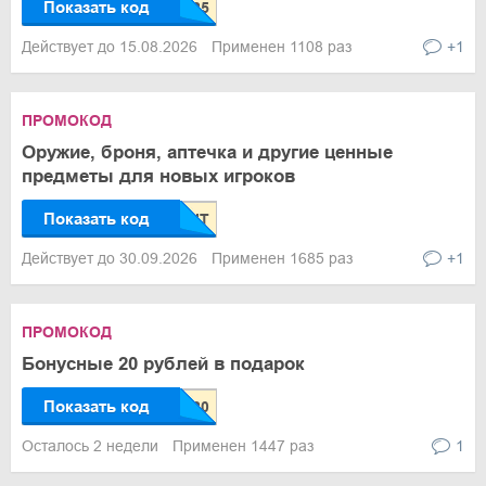
Показать код
Действует до 15.08.2026
Применен 1108 раз
+1
ПРОМОКОД
Оружие, броня, аптечка и другие ценные
предметы для новых игроков
Показать код
Действует до 30.09.2026
Применен 1685 раз
+1
ПРОМОКОД
Бонусные 20 рублей в подарок
Показать код
Осталось 2 недели
Применен 1447 раз
1