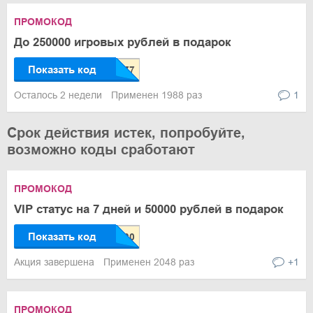
ПРОМОКОД
До 250000 игровых рублей в подарок
Показать код
Осталось 2 недели
Применен 1988 раз
1
Срок действия истек, попробуйте,
возможно коды сработают
ПРОМОКОД
VIP статус на 7 дней и 50000 рублей в подарок
Показать код
Акция завершена
Применен 2048 раз
+1
ПРОМОКОД