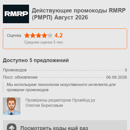
Действующие промокоды RMRP
(РМРП) Август 2026
4.2
Оценка
Средняя оценка
5
чел.
Доступно 5 предложений
Промокодов
5
Посл. обновление
06.08.2026
Мы используем технологии искуственного интелекта для
проверки промокодов
Проверены редактором ПромКод.ру
Олегом Борисовым
Посмотреть коды ещё раз