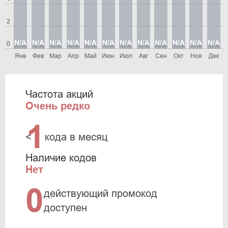
2
N/A
N/A
N/A
N/A
N/A
N/A
N/A
N/A
N/A
N/A
N/A
N/A
0
Янв
Фев
Мар
Апр
Май
Июн
Июл
Авг
Сен
Окт
Ноя
Дек
Частота акций
Очень редко
1
<
кода в месяц
Наличие кодов
Нет
0
действующий промокод
доступен