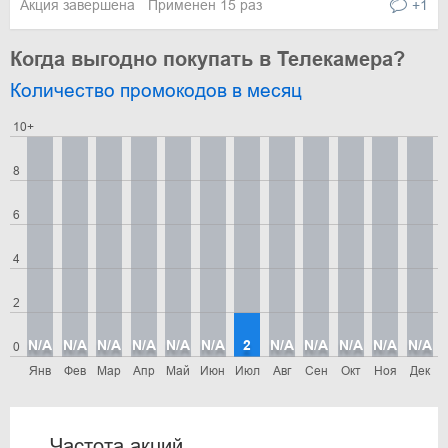
Акция завершена
Применен 15 раз
+1
Когда выгодно покупать в Телекамера?
Количество промокодов в месяц
10+
8
6
4
2
N/A
N/A
N/A
N/A
N/A
N/A
2
N/A
N/A
N/A
N/A
N/A
0
Янв
Фев
Мар
Апр
Май
Июн
Июл
Авг
Сен
Окт
Ноя
Дек
Частота акций