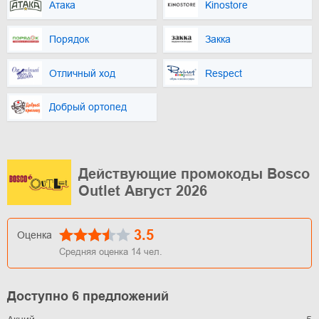
Атака
Kinostore
Порядок
Закка
Отличный ход
Respect
Добрый ортопед
Действующие промокоды Bosco
Outlet Август 2026
3.5
Оценка
Средняя оценка
14
чел.
Доступно 6 предложений