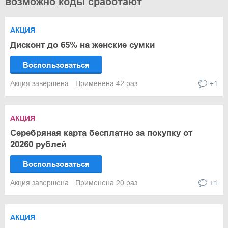
возможно коды сработают
АКЦИЯ
Дисконт до 65% на женские сумки
Воспользоваться
Акция завершена
Применена 42 раз
+1
АКЦИЯ
Серебряная карта бесплатно за покупку от
20260 рублей
Воспользоваться
Акция завершена
Применена 20 раз
+1
АКЦИЯ