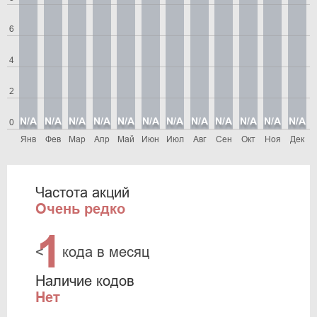
6
4
2
N/A
N/A
N/A
N/A
N/A
N/A
N/A
N/A
N/A
N/A
N/A
N/A
0
Янв
Фев
Мар
Апр
Май
Июн
Июл
Авг
Сен
Окт
Ноя
Дек
Частота акций
Очень редко
1
<
кода в месяц
Наличие кодов
Нет