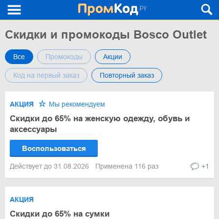
Скидки и промокоды Bosco Outlet
Все
Промокоды
Акции
Код на первый заказ
Повторный заказ
АКЦИЯ
Мы рекомендуем
Скидки до 65% на женскую одежду, обувь и
аксессуары
Воспользоваться
Действует до 31.08.2026
Применена 116 раз
+1
АКЦИЯ
Скидки до 65% на сумки