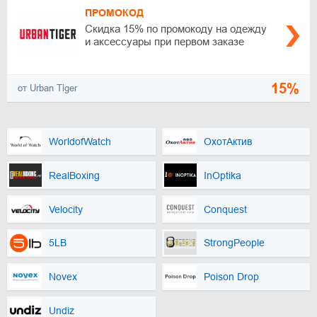
ПРОМОКОД
Скидка 15% по промокоду на одежду
и аксессуары при первом заказе
15%
от Urban Tiger
WorldofWatch
ОхотАктив
RealBoxing
InOptika
Velocity
Conquest
5LB
StrongPeople
Novex
Poison Drop
Undiz