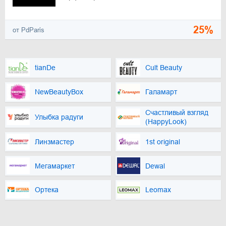
25%
от PdParis
tianDe
Cult Beauty
NewBeautyBox
Галамарт
Счастливый взгляд
Улыбка радуги
(HappyLook)
Линзмастер
1st original
Мегамаркет
Dewal
Ортека
Leomax