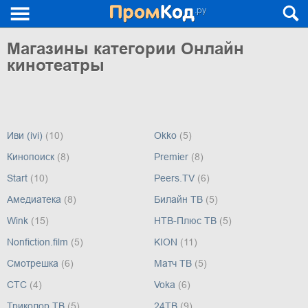
Магазины категории Онлайн
кинотеатры
Иви (ivi)
(10)
Okko
(5)
Кинопоиск
(8)
Premier
(8)
Start
(10)
Peers.TV
(6)
Амедиатека
(8)
Билайн ТВ
(5)
Wink
(15)
НТВ-Плюс ТВ
(5)
Nonfiction.film
(5)
KION
(11)
Смотрешка
(6)
Матч ТВ
(5)
СТС
(4)
Voka
(6)
Триколор ТВ
(5)
24ТВ
(9)