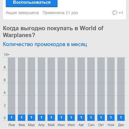
Воспользоваться
Акция завершена
Применена 21 раз
+1
Когда выгодно покупать в World of
Warplanes?
Количество промокодов в месяц
10+
8
6
4
2
1
1
1
1
1
1
1
1
1
1
1
1
0
Янв
Фев
Мар
Апр
Май
Июн
Июл
Авг
Сен
Окт
Ноя
Дек