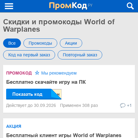
Скидки и промокоды World of
Warplanes
Все
Промокоды
Акции
Код на первый заказ
Повторный заказ
ПРОМОКОД
Мы рекомендуем
Бесплатно скачайте игру на ПК
Показать код
Действует до 30.09.2026
Применен 308 раз
+1
АКЦИЯ
Бесплатный клиент игры World of Warplanes