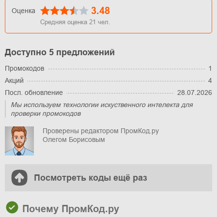
3.48
Оценка
Средняя оценка
21
чел.
Доступно 5 предложений
Промокодов
1
Акций
4
Посл. обновление
28.07.2026
Мы используем технологии искуственного интелекта для
проверки промокодов
Проверены редактором ПромКод.ру
Олегом Борисовым
Посмотреть коды ещё раз
Почему ПромКод.ру