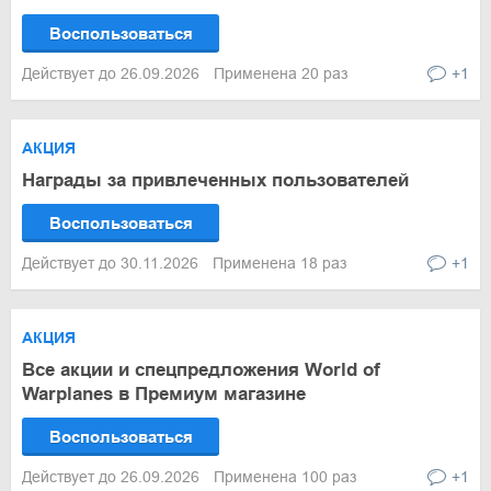
Воспользоваться
Действует до 26.09.2026
Применена 20 раз
+1
АКЦИЯ
Награды за привлеченных пользователей
Воспользоваться
Действует до 30.11.2026
Применена 18 раз
+1
АКЦИЯ
Все акции и спецпредложения World of
Warplanes в Премиум магазине
Воспользоваться
Действует до 26.09.2026
Применена 100 раз
+1