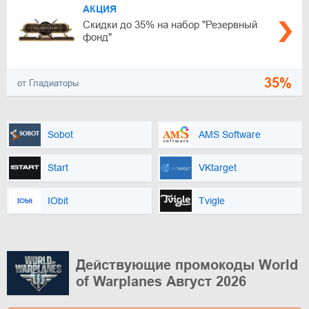
АКЦИЯ
Скидки до 35% на набор "Резервный
фонд"
35%
от Гладиаторы
Sobot
AMS Software
Start
VKtarget
IObit
Tvigle
Действующие промокоды World
of Warplanes Август 2026