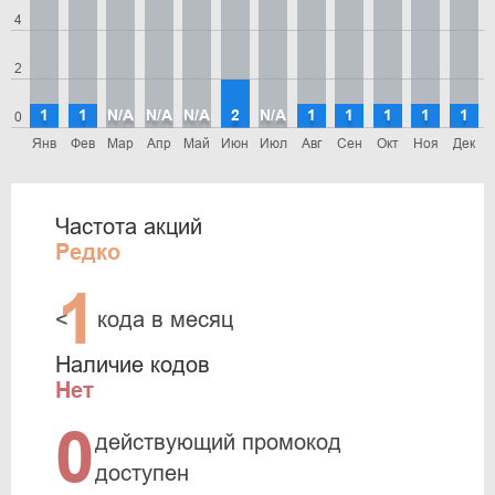
4
2
1
1
N/A
N/A
N/A
2
N/A
1
1
1
1
1
0
Янв
Фев
Мар
Апр
Май
Июн
Июл
Авг
Сен
Окт
Ноя
Дек
Частота акций
Редко
1
<
кода в месяц
Наличие кодов
Нет
0
действующий промокод
доступен