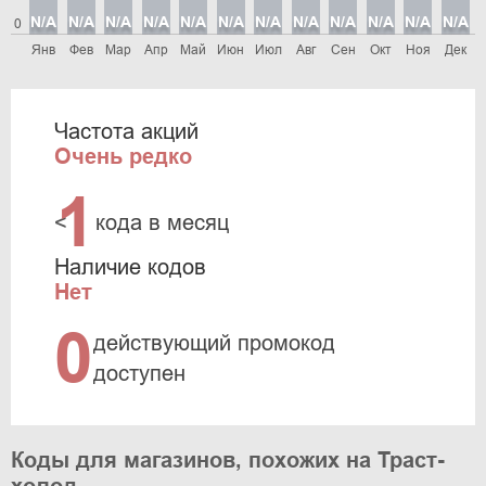
N/A
N/A
N/A
N/A
N/A
N/A
N/A
N/A
N/A
N/A
N/A
N/A
0
Янв
Фев
Мар
Апр
Май
Июн
Июл
Авг
Сен
Окт
Ноя
Дек
Частота акций
Очень редко
1
<
кода в месяц
Наличие кодов
Нет
0
действующий промокод
доступен
Коды для магазинов, похожих на Траст-