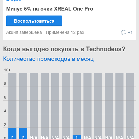
Минус 5% на очки XREAL One Pro
Воспользоваться
Акция завершена
Применена 12 раз
+1
Когда выгодно покупать в Technodeus?
Количество промокодов в месяц
10+
8
6
4
2
2
2
N/A
N/A
N/A
N/A
1
N/A
N/A
N/A
N/A
N/A
0