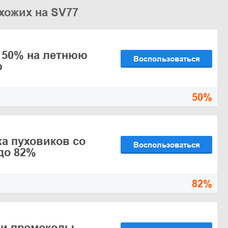
хожих на SV77
 50% на летнюю
Воспользоваться
ю
50%
а пуховиков со
Воспользоваться
до 82%
82%
 и промокоды