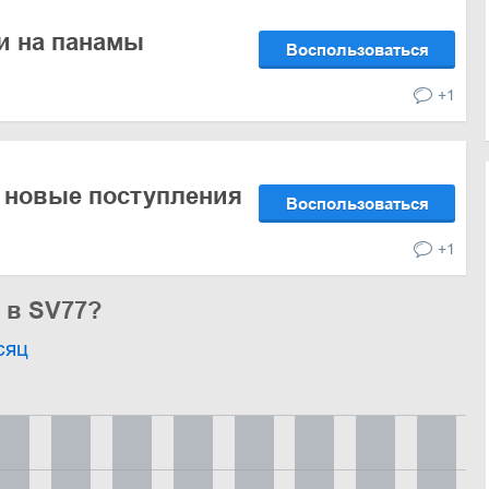
и на панамы
Воспользоваться
+1
 новые поступления
Воспользоваться
+1
 в SV77?
сяц