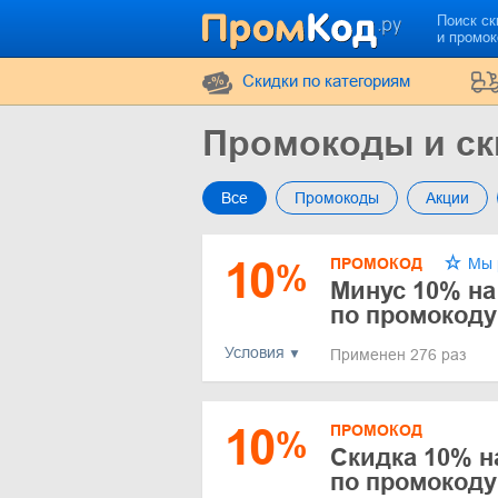
Поиск ск
и промо
Cкидки по категориям
Промокоды и ск
Все
Промокоды
Акции
10
ПРОМОКОД
Мы 
%
Минус 10% на
по промокоду
Условия
Применен 276 раз
10
ПРОМОКОД
%
Скидка 10% н
по промокод