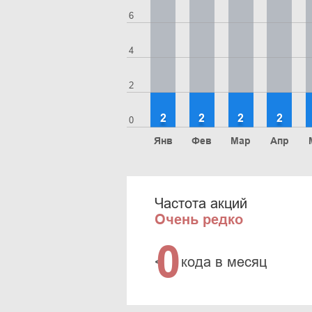
6
4
2
2
2
2
2
0
Янв
Фев
Мар
Апр
Частота акций
Очень редко
0
<
кода в месяц