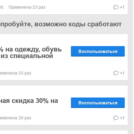
026
Применена 23 раз
+1
опробуйте, возможно коды сработают
% на одежду, обувь
Воспользоваться
 из специальной
именена 23 раз
+1
ая скидка 30% на
Воспользоваться
именена 20 раз
+1