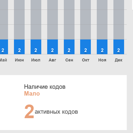
2
2
2
2
2
2
2
2
Май
Июн
Июл
Авг
Сен
Окт
Ноя
Дек
Наличие кодов
Мало
2
активных кодов