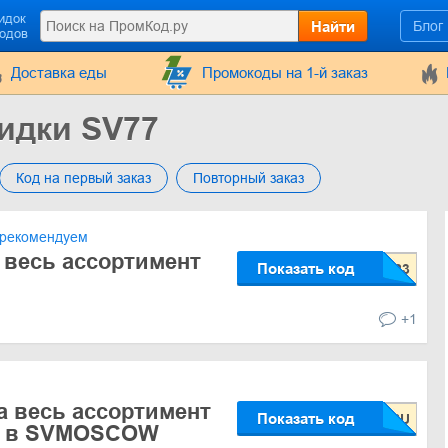
идок
Найти
Блог
кодов
Доставка еды
Промокоды на 1-й заказ
идки SV77
Код на первый заказ
Повторный заказ
рекомендуем
 весь ассортимент
Показать код
+1
а весь ассортимент
Показать код
у в SVMOSCOW