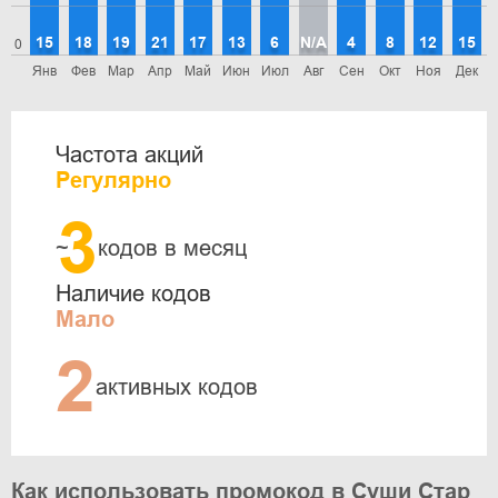
15
18
19
21
17
13
6
N/A
4
8
12
15
0
Янв
Фев
Мар
Апр
Май
Июн
Июл
Авг
Сен
Окт
Ноя
Дек
Частота акций
Регулярно
3
~
кодов в месяц
Наличие кодов
Мало
2
активных кодов
Как использовать промокод в Суши Стар