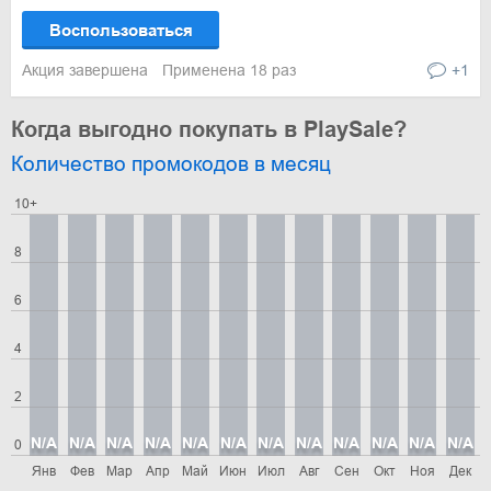
Воспользоваться
Акция завершена
Применена 18 раз
+1
Когда выгодно покупать в PlaySale?
Количество промокодов в месяц
10+
8
6
4
2
N/A
N/A
N/A
N/A
N/A
N/A
N/A
N/A
N/A
N/A
N/A
N/A
0
Янв
Фев
Мар
Апр
Май
Июн
Июл
Авг
Сен
Окт
Ноя
Дек