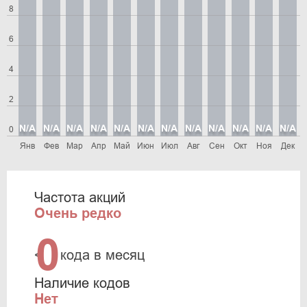
8
6
4
2
N/A
N/A
N/A
N/A
N/A
N/A
N/A
N/A
N/A
N/A
N/A
N/A
0
Янв
Фев
Мар
Апр
Май
Июн
Июл
Авг
Сен
Окт
Ноя
Дек
Частота акций
Очень редко
0
<
кода в месяц
Наличие кодов
Нет