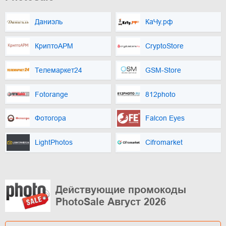
Даниэль
КаЧу.рф
КриптоАРМ
CryptoStore
Телемаркет24
GSM-Store
Fotorange
812photo
Фотогора
Falcon Eyes
LightPhotos
Cifromarket
Действующие промокоды
PhotoSale Август 2026