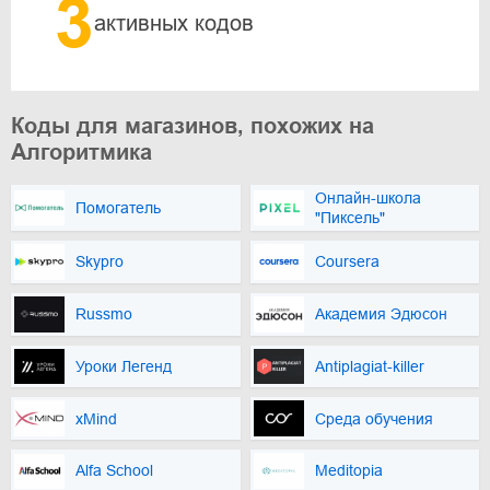
3
активных кодов
Коды для магазинов, похожих на
Алгоритмика
Онлайн-школа
Помогатель
"Пиксель"
Skypro
Coursera
Russmo
Академия Эдюсон
Уроки Легенд
Antiplagiat-killer
xMind
Среда обучения
Alfa School
Meditopia