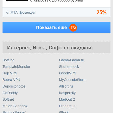
стоимостью до 700000 рублей
25%
от МТА Провинция
Показать еще
572
Интернет, Игры, Софт со скидкой
Softline
Gama-Gama.ru
TemplateMonster
Shutterstock
iTop VPN
GreenVPN
Bebra VPN
MyConsoleStore
Depositphotos
Allsoft.ru
GoDaddy
Kaspersky
Softnet
MadOut 2
Melon Sandbox
Prodamus
Рег.ру (Reg.ru)
iStock