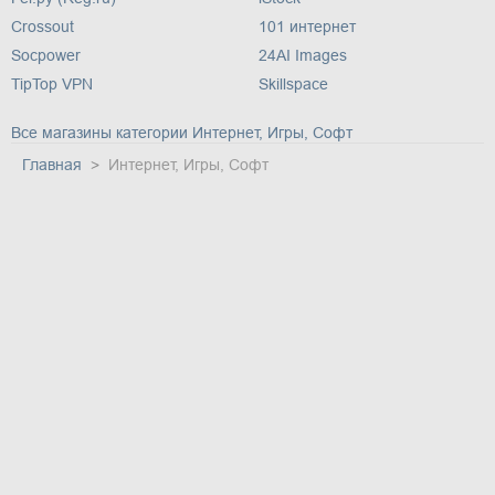
Crossout
101 интернет
Socpower
24AI Images
TipTop VPN
Skillspace
Все магазины категории Интернет, Игры, Софт
Главная
Интернет, Игры, Софт