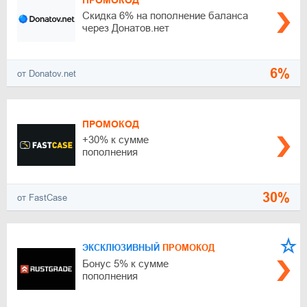
ПРОМОКОД
Скидка 6% на пополнение баланса
через Донатов.нет
6%
от Donatov.net
ПРОМОКОД
+30% к сумме
пополнения
30%
от FastCase
ЭКСКЛЮЗИВНЫЙ
ПРОМОКОД
Бонус 5% к сумме
пополнения