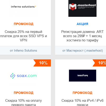
ПРОМОКОД
АКЦИЯ
Скидка 25% на первый
Регистрация домена .ART
платеж для всех SSD VPS и
всего за 299₽ + 1 месяц
VPN
хостинга по тарифу
«Творческий 1» за 1₽
от Inferno Solutions
от Мастерхост (.masterhost)
10%
10
ПРОМОКОД
ПРОМОКОД
Скидка 10% на оплату
Скидка 10% на iPv4 / iPv6
первого пакета
прокси