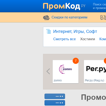
Поиск ск
и промо
Cкидки по категориям
Интернет, Игры, Софт
Смотреть все
Хостинги
Ком
7
zomro
Рег.ру (Reg.ru)
Промо