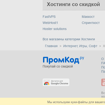
Хостинги со скидкой
FastVPS
Макхост
WebHost1
Спринтхост
Нoster solutions
Все магазины категории Хостинги
Главная
Интернет, Игры, Софт
Х
О 
F
Покупай со скидкой
П
Па
Вс
ос
Мы используем куки-файлы для вашего