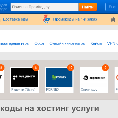
идок
Найти
Блог
кодов
Доставка еды
Промокоды на 1-й заказ
пьютерные игры
Софт
Онлайн кинотеатры
Кейсы
VPN 
8
8
10
9
Руцентр (Nic.ru)
FORNEX
Спринтхост
F
коды на хостинг услуги