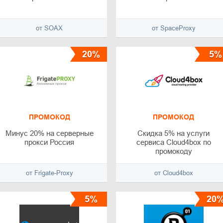
от SOAX
от SpaceProxy
20%
5%
ПРОМОКОД
ПРОМОКОД
Минус 20% на серверные
Скидка 5% на услуги
прокси Россия
сервиса Cloud4box по
промокоду
от Frigate-Proxy
от Cloud4box
5%
20