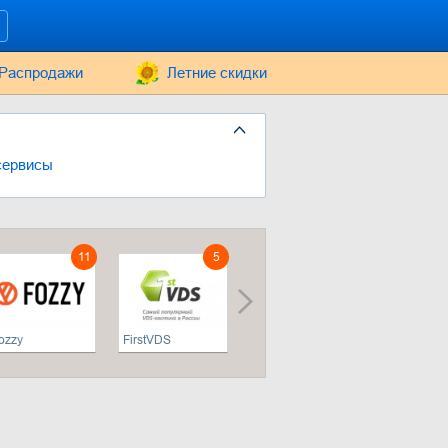
Распродажи
Летние скидки
сервисы
11
5
6
ozzy
FirstVDS
UltraVDS