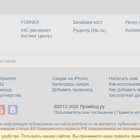
FORNEX
Шнайдер-хост
Рег.ру 
IHC (Интернет
Руцентр (Nic.ru)
RuWeb
Хостинг Центр)
остинги
проекте
Скидки на iPhone
Написать нам
AQ
Календарь скидок
Как использова
омощь
Добавить промокод
Как добавить 
ртнерство
Бесплатная до
©2012-2026 ПромКод.ру
|
Пользовательское соглашение
Правила ис
я информация публикуемая на сайте promkod.ru не является публичной 
новании статьи 437 Гражданского кодекса РФ определяемой ее положен
 удобства. Пользуясь нашим сайтом, Вы принимаете
наши правила
приме