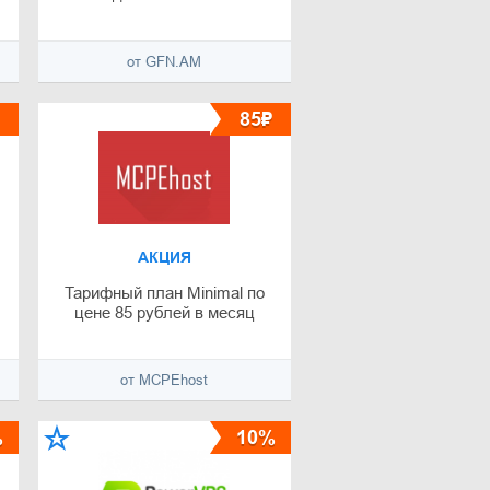
от GFN.AM
85₽
АКЦИЯ
Тарифный план Minimal по
цене 85 рублей в месяц
от MCPEhost
%
10%