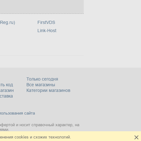
(Reg.ru)
FirstVDS
Link-Host
Только сегодня
ть код
Все магазины
магазин
Категории магазинов
ставка
пользования сайта
офертой и носит справочный характер, на
иями.
нения cookies и схожих технологий.