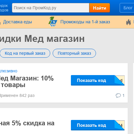
идок
Найти
Блог
кодов
Доставка еды
Промокоды на 1-й заказ
идки Мед магазин
Код на первый заказ
Повторный заказ
клюзивно
ед Магазин: 10%
Показать код
е товары
Применен 842 раз
1
ая 5% скидка на
Показать код