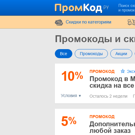
Поиск ск
и промо
Cкидки по категориям
Промокоды и ск
Все
Промокоды
Акции
10
ПРОМОКОД
Экс
%
Промокод в М
скидка на вс
Условия
Осталось 2 недели
5
ПРОМОКОД
%
Дополнительн
любой заказ