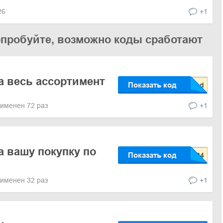
026
+1
опробуйте, возможно коды сработают
а весь ассортимент
Показать код
именен 72 раз
+1
а вашу покупку по
Показать код
именен 32 раз
+1