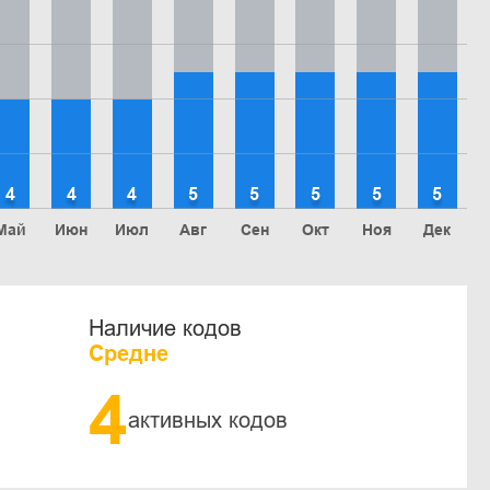
4
4
4
5
5
5
5
5
Май
Июн
Июл
Авг
Сен
Окт
Ноя
Дек
Наличие кодов
Средне
4
активных кодов