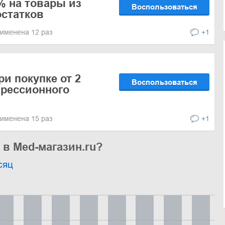
% на товары из
Воспользоваться
статков
именена 12 раз
+1
и покупке от 2
Воспользоваться
рессионного
именена 15 раз
+1
 в Med-магазин.ru?
сяц