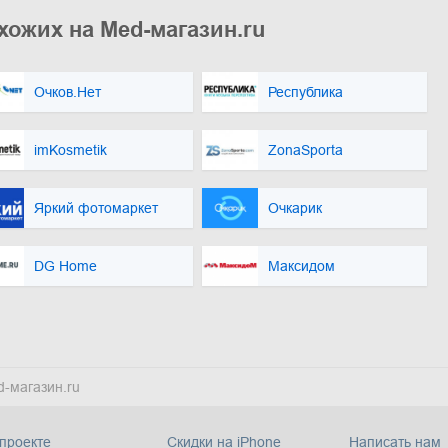
хожих на Med-магазин.ru
Очков.Нет
Республика
imKosmetik
ZonaSporta
Яркий фотомаркет
Очкарик
DG Home
Максидом
-магазин.ru
проекте
Скидки на iPhone
Написать нам