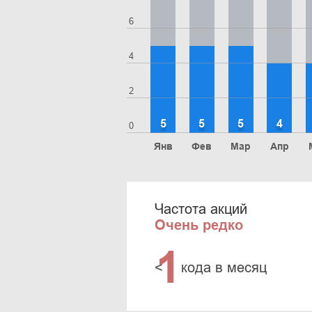
6
4
2
5
5
5
4
0
Янв
Фев
Мар
Апр
Частота акций
Очень редко
1
<
кода в месяц