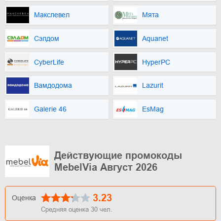
Макслевел
Мята
Сэлдом
Aquanet
CyberLife
HyperPC
Вамдодома
Lazurit
Galerie 46
EsMag
Действующие промокоды
MebelVia Август 2026
3.23
Оценка
Средняя оценка
30
чел.