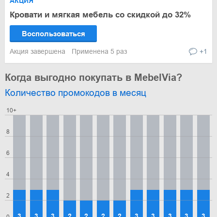
АКЦИЯ
Кровати и мягкая мебель со скидкой до 32%
Воспользоваться
Акция завершена
Применена 5 раз
+1
Когда выгодно покупать в MebelVia?
Количество промокодов в месяц
10+
8
6
4
2
3
3
3
2
2
2
2
3
3
3
3
3