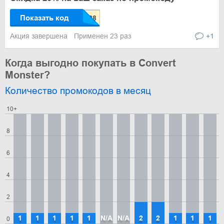
Показать код
Акция завершена
Применен 23 раз
+1
Когда выгодно покупать в Convert
Monster?
Количество промокодов в месяц
10+
8
6
4
2
1
1
1
1
1
N/A
N/A
2
2
1
1
1
0