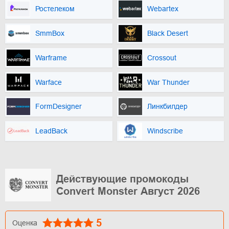
Ростелеком
Webartex
SmmBox
Black Desert
Warframe
Crossout
Warface
War Thunder
FormDesigner
Линкбилдер
LeadBack
Windscribe
Действующие промокоды
Convert Monster Август 2026
5
Оценка