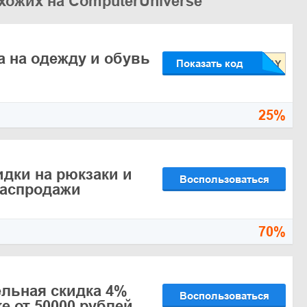
хожих на ComputerUniverse
а на одежду и обувь
Показать код
25%
идки на рюкзаки и
Воспользоваться
распродажи
70%
льная скидка 4%
Воспользоваться
е от 50000 рублей