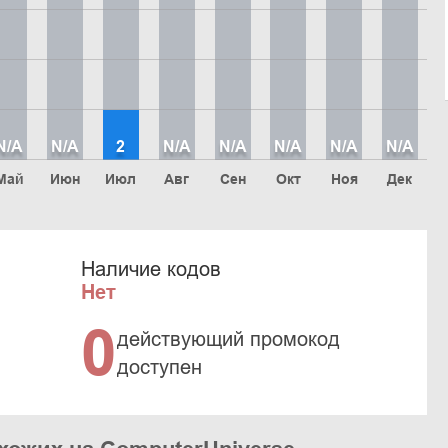
N/A
N/A
2
N/A
N/A
N/A
N/A
N/A
Май
Июн
Июл
Авг
Сен
Окт
Ноя
Дек
Наличие кодов
Нет
0
действующий промокод
доступен