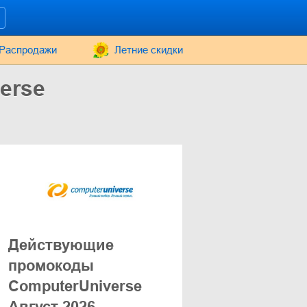
Распродажи
Летние скидки
erse
Действующие
промокоды
ComputerUniverse
Август 2026