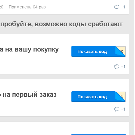
026
Применена 64 раз
+1
опробуйте, возможно коды сработают
а на вашу покупку
Показать код
+1
о на первый заказ
Показать код
+1