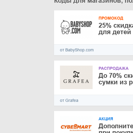
Коды для магазинов, по
ПРОМОКОД
25% скидк
для детей
от BabyShop.com
РАСПРОДАЖА
До 70% ск
сумки из 
от Grafea
АКЦИЯ
Дополните
при покупк