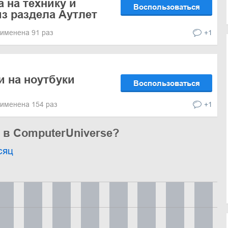
 на технику и
Воспользоваться
из раздела Аутлет
именена 91 раз
+1
и на ноутбуки
Воспользоваться
именена 154 раз
+1
 в ComputerUniverse?
сяц