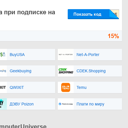
а при подписке на
Показать код
15%
BuyUSA
Net-A-Porter
Geekbuying
CDEK.Shopping
QWIXIT
Temu
ДЭВУ Poizon
Плати по миру
mputerUniverse