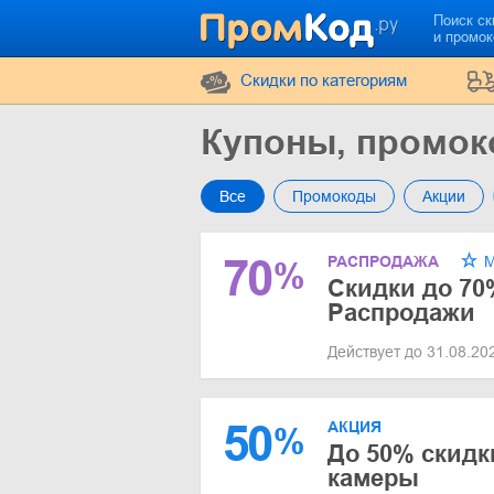
Поиск ск
и промо
Cкидки по категориям
Купоны, промок
Все
Промокоды
Акции
70
РАСПРОДАЖА
М
%
Скидки до 70
Распродажи
Действует до 31.08.2
50
АКЦИЯ
%
До 50% скидк
камеры