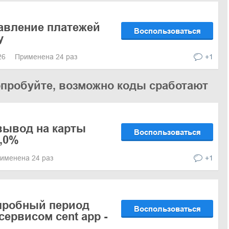
авление платежей
Воспользоваться
у
026
Применена 24 раз
+1
опробуйте, возможно коды сработают
вывод на карты
Воспользоваться
4,0%
именена 24 раз
+1
пробный период
Воспользоваться
сервисом cent app -