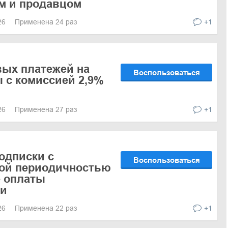
м и продавцом
026
Применена 24 раз
+1
ых платежей на
Воспользоваться
ы с комиссией 2,9%
026
Применена 27 раз
+1
одписки с
Воспользоваться
ой периодичностью
е оплаты
ки
026
Применена 22 раз
+1