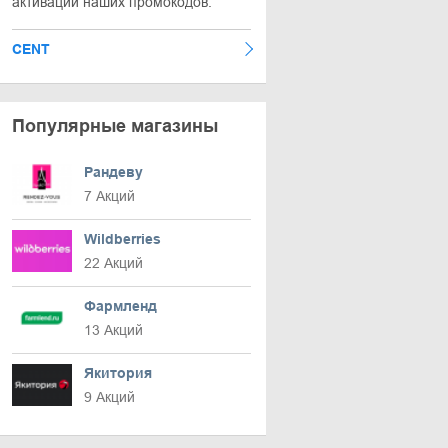
активации наших промокодов.
CENT
Популярные магазины
Рандеву
7 Акций
Wildberries
22 Акций
Фармленд
13 Акций
Якитория
9 Акций