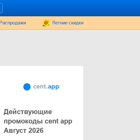
Распродажи
Летние скидки
Действующие
промокоды cent app
Август 2026