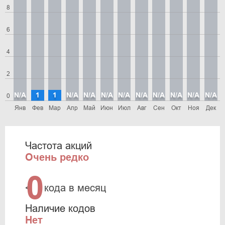
8
6
4
2
N/A
1
1
N/A
N/A
N/A
N/A
N/A
N/A
N/A
N/A
N/A
0
Янв
Фев
Мар
Апр
Май
Июн
Июл
Авг
Сен
Окт
Ноя
Дек
Частота акций
Очень редко
0
<
кода в месяц
Наличие кодов
Нет