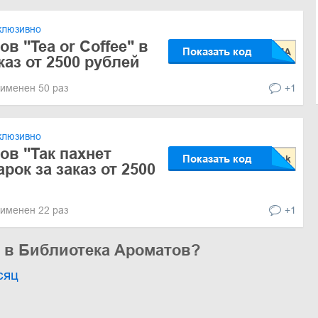
клюзивно
в "Tea or Сoffee" в
Показать код
каз от 2500 рублей
именен 50 раз
+1
клюзивно
ов "Так пахнет
Показать код
арок за заказ от 2500
именен 22 раз
+1
ь в Библиотека Ароматов?
сяц