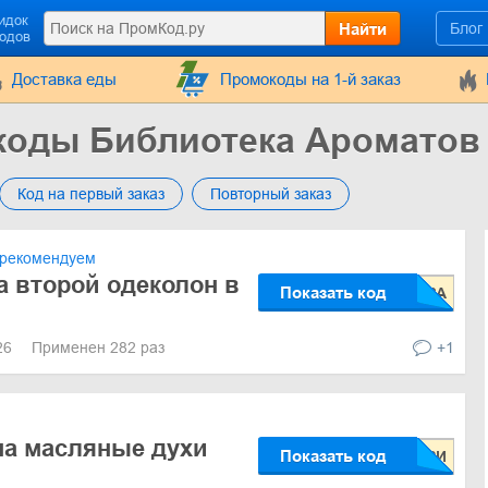
идок
Найти
Блог
кодов
Доставка еды
Промокоды на 1-й заказ
коды Библиотека Ароматов
Код на первый заказ
Повторный заказ
рекомендуем
а второй одеколон в
Показать код
026
Применен 282 раз
+1
на масляные духи
Показать код