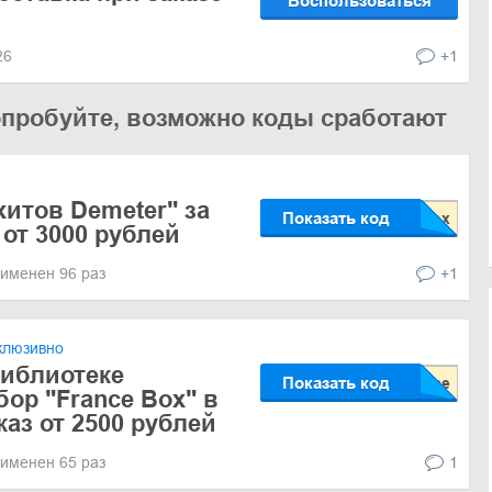
Воспользоваться
026
+1
опробуйте, возможно коды сработают
хитов Demeter" за
Показать код
 от 3000 рублей
именен 96 раз
+1
клюзивно
иблиотеке
Показать код
бор "France Box" в
каз от 2500 рублей
именен 65 раз
1