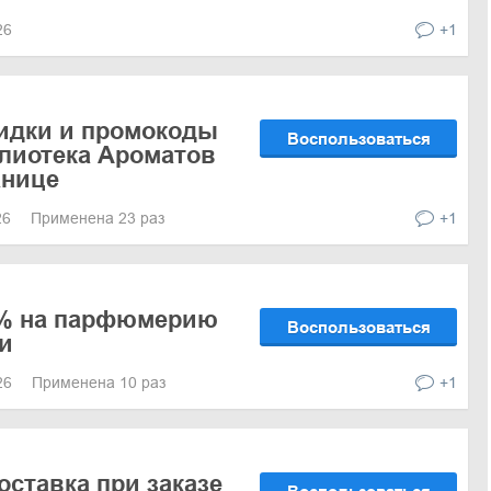
026
+1
кидки и промокоды
Воспользоваться
лиотека Ароматов
анице
26
Применена 23 раз
+1
0% на парфюмерию
Воспользоваться
и
026
Применена 10 раз
+1
оставка при заказе