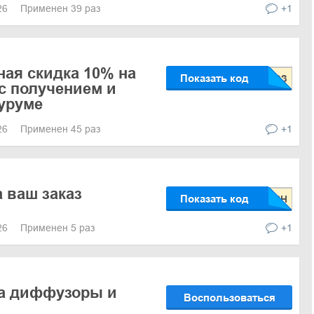
026
Применен 39 раз
+1
ая скидка 10% на
Показать код
 с получением и
уруме
026
Применен 45 раз
+1
а ваш заказ
Показать код
026
Применен 5 раз
+1
на диффузоры и
Воспользоваться