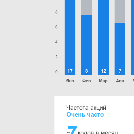
8
6
4
2
17
8
12
7
0
Янв
Фев
Мар
Апр
Частота акций
Очень часто
7
~
кодов в месяц