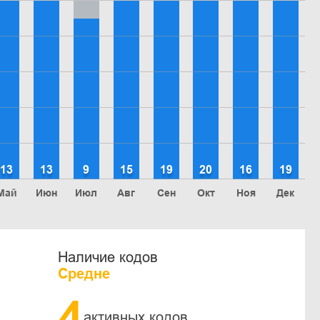
13
13
9
15
19
20
16
19
Май
Июн
Июл
Авг
Сен
Окт
Ноя
Дек
Наличие кодов
Средне
4
активных кодов