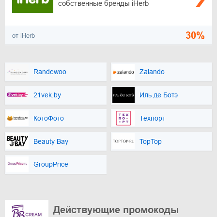
собственные бренды iHerb
30%
от iHerb
Randewoo
Zalando
21vek.by
Иль де Ботэ
КотоФото
Техпорт
Beauty Bay
TopTop
GroupPrice
Действующие промокоды